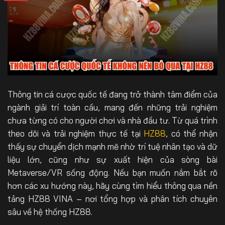
Thông tin cá cược quốc tế đang trở thành tâm điểm của
ngành giải trí toàn cầu, mang đến những trải nghiệm
chưa từng có cho người chơi và nhà đầu tư. Từ quá trình
theo dõi và trải nghiệm thực tế tại
HZ88
, có thể nhận
thấy sự chuyển dịch mạnh mẽ nhờ trí tuệ nhân tạo và dữ
liệu lớn, cũng như sự xuất hiện của sòng bài
Metaverse/VR sống động. Nếu bạn muốn nắm bắt rõ
hơn các xu hướng này, hãy cùng tìm hiểu thông qua nền
tảng HZ88 VINA – nơi tổng hợp và phân tích chuyên
sâu về hệ thống HZ88.