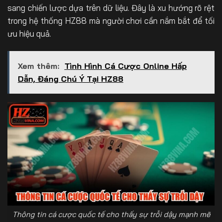
sang chiến lược dựa trên dữ liệu. Đây là xu hướng rõ rệt
trong hệ thống HZ88 mà người chơi cần nắm bắt để tối
ưu hiệu quả.
Xem thêm:
Tình Hình Cá Cược Online Hấp
Dẫn, Đáng Chú Ý Tại HZ88
Thông tin cá cược quốc tế cho thấy sự trỗi dậy mạnh mẽ