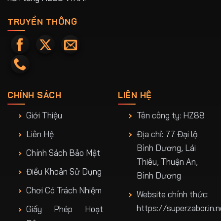
TRUYỀN THÔNG
CHÍNH SÁCH
LIÊN HỆ
Giới Thiệu
Tên công ty: HZ88
Liên Hệ
Địa chỉ: 77 Đại lộ
Bình Dương, Lái
Chính Sách Bảo Mật
Thiêu, Thuận An,
Điều Khoản Sử Dụng
Bình Dương
Chơi Có Trách Nhiệm
Website chính thức:
https://superzabor.in.
Giấy Phép Hoạt