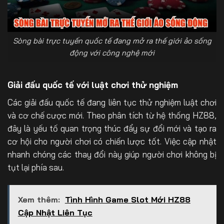
Sòng bài trực tuyến quốc tế đang mở ra thế giới ảo sống
động với công nghệ mới
Giải đấu quốc tế với luật chơi thử nghiệm
Các giải đấu quốc tế đang liên tục thử nghiệm luật chơi
và cơ chế cược mới. Theo phân tích từ hệ thống HZ88,
đây là yếu tố quan trọng thúc đẩy sự đổi mới và tạo ra
cơ hội cho người chơi có chiến lược tốt. Việc cập nhật
nhanh chóng các thay đổi này giúp người chơi không bị
tụt lại phía sau.
Xem thêm:
Tình Hình Game Slot Mới HZ88
Cập Nhật Liên Tục