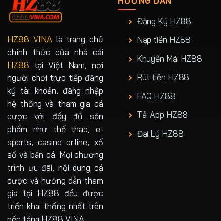
HƯỚNG DẪN
Đăng Ký HZ88
HZ88 VINA
là trang chủ
Nạp tiền HZ88
chính thức của nhà cái
Khuyến Mãi HZ88
HZ88
tại Việt Nam, nơi
Rút tiền HZ88
người chơi trực tiếp đăng
ký tài khoản, đăng nhập
FAQ HZ88
hệ thống và tham gia cá
Tải App HZ88
cược với đầy đủ sản
phẩm như thể thao, e-
Đại Lý HZ88
sports, casino online, xổ
số và bắn cá. Mọi chương
trình ưu đãi, nội dung cá
cược và hướng dẫn tham
gia tại HZ88 đều được
triển khai thống nhất trên
nền tảng HZ88 VINA.