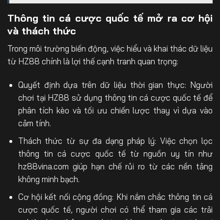
Thông tin cá cược quốc tế mở ra cơ hội
và thách thức
Trong môi trường biến động, việc hiểu và khai thác dữ liệu
từ HZ88 chính là lợi thế cạnh tranh quan trọng:
Quyết định dựa trên dữ liệu thời gian thực: Người
chơi tại HZ88 sử dụng thông tin cá cược quốc tế để
phân tích kèo và tối ưu chiến lược thay vì dựa vào
cảm tính.
Thách thức từ sự đa dạng pháp lý: Việc chọn lọc
thông tin cá cược quốc tế từ nguồn uy tín như
hz88vina.com giúp hạn chế rủi ro từ các nền tảng
không minh bạch.
Cơ hội kết nối cộng đồng: Khi nắm chắc thông tin cá
cược quốc tế, người chơi có thể tham gia các trải