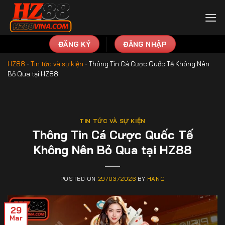
Skip
to
content
ĐĂNG KÝ
ĐĂNG NHẬP
HZ88
-
Tin tức và sự kiện
-
Thông Tin Cá Cược Quốc Tế Không Nên
Bỏ Qua tại HZ88
TIN TỨC VÀ SỰ KIỆN
Thông Tin Cá Cược Quốc Tế
Không Nên Bỏ Qua tại HZ88
POSTED ON
29/03/2026
BY
HANG
29
Mar