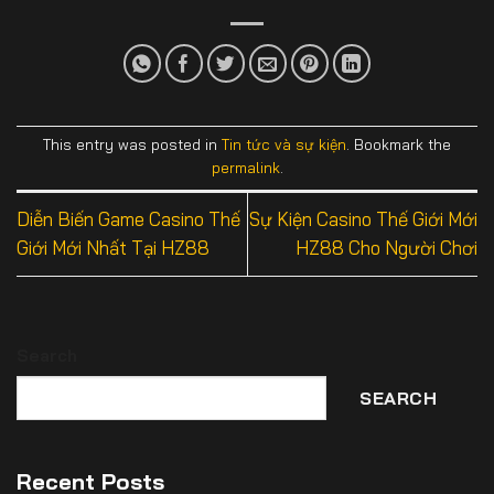
This entry was posted in
Tin tức và sự kiện
. Bookmark the
permalink
.
Diễn Biến Game Casino Thế
Sự Kiện Casino Thế Giới Mới
Giới Mới Nhất Tại HZ88
HZ88 Cho Người Chơi
Search
SEARCH
Recent Posts