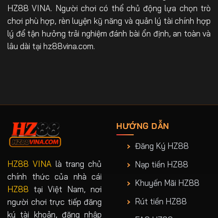
HZ88 VINA. Người chơi có thể chủ động lựa chọn trò
chơi phù hợp, rèn luyện kỹ năng và quản lý tài chính hợp
lý để tận hưởng trải nghiệm đánh bài ổn định, an toàn và
lâu dài tại hz88vina.com.
HƯỚNG DẪN
Đăng Ký HZ88
HZ88 VINA
là trang chủ
Nạp tiền HZ88
chính thức của nhà cái
Khuyến Mãi HZ88
HZ88
tại Việt Nam, nơi
Rút tiền HZ88
người chơi trực tiếp đăng
ký tài khoản, đăng nhập