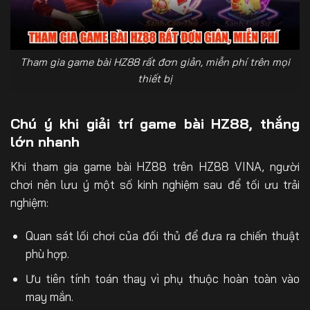
Tham gia game bài HZ88 rất đơn giản, miễn phí trên mọi
thiết bị
Chú ý khi giải trí game bài HZ88, thắng
lớn nhanh
Khi tham gia game bài HZ88 trên HZ88 VINA, người
chơi nên lưu ý một số kinh nghiệm sau để tối ưu trải
nghiệm:
Quan sát lối chơi của đối thủ để đưa ra chiến thuật
phù hợp.
Ưu tiên tính toán thay vì phụ thuộc hoàn toàn vào
may mắn.