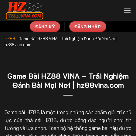
Skip
to
content
ĐĂNG KÝ
ĐĂNG NHẬP
HZ88
-
Game Bài HZ88 VINA – Trải Nghiệm Đánh Bài Mọi Nơi |
hz88vina.com
Game Bài HZ88 VINA – Trải Nghiệm
Đánh Bài Mọi Nơi | hz88vina.com
Game bài HZ88 là một trong những sản phẩm giải trí chủ
lực của nhà cái HZ88, được đông đảo người chơi tin
tưởng và lựa chọn. Toàn bộ hệ thống game bài này được
vận hành và cung cấp chính thức thông qua nền tảng