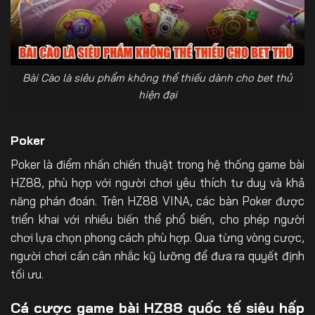
Bài Cào là siêu phẩm không thể thiếu dành cho bet thủ
hiện đại
Poker
Poker là điểm nhấn chiến thuật trong hệ thống game bài
HZ88, phù hợp với người chơi yêu thích tư duy và khả
năng phán đoán. Trên HZ88 VINA, các bàn Poker được
triển khai với nhiều biến thể phổ biến, cho phép người
chơi lựa chọn phong cách phù hợp. Qua từng vòng cược,
người chơi cần cân nhắc kỹ lưỡng để đưa ra quyết định
tối ưu.
Cá cược game bài HZ88 quốc tế siêu hấp