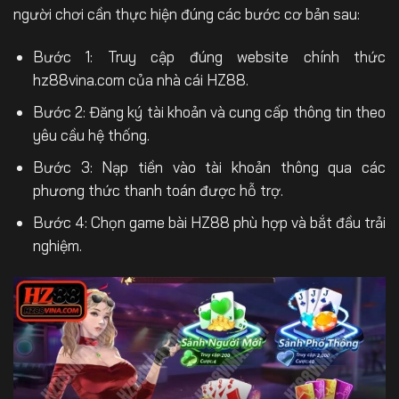
người chơi cần thực hiện đúng các bước cơ bản sau:
Bước 1: Truy cập đúng website chính thức
hz88vina.com của nhà cái HZ88.
Bước 2: Đăng ký tài khoản và cung cấp thông tin theo
yêu cầu hệ thống.
Bước 3: Nạp tiền vào tài khoản thông qua các
phương thức thanh toán được hỗ trợ.
Bước 4: Chọn game bài HZ88 phù hợp và bắt đầu trải
nghiệm.