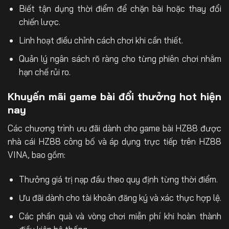
Biết tận dụng thời điểm để chặn bài hoặc thay đổi
chiến lược.
Linh hoạt điều chỉnh cách chơi khi cần thiết.
Quản lý ngân sách rõ ràng cho từng phiên chơi nhằm
hạn chế rủi ro.
Khuyến mãi game bài đổi thưởng hot hiện
nay
Các chương trình ưu đãi dành cho game bài HZ88 được
nhà cái HZ88 công bố và áp dụng trực tiếp trên HZ88
VINA, bao gồm:
Thưởng giá trị nạp đầu theo quy định từng thời điểm.
Ưu đãi dành cho tài khoản đăng ký và xác thực hợp lệ.
Các phần quà và vòng chơi miễn phí khi hoàn thành