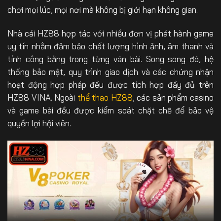
chơi mọi lúc, mọi nơi mà không bị giới hạn không gian.
Nhà cái HZ88 hợp tác với nhiều đơn vị phát hành game
uy tín nhằm đảm bảo chất lượng hình ảnh, âm thanh và
tính công bằng trong từng ván bài. Song song đó, hệ
thống bảo mật, quy trình giao dịch và các chứng nhận
hoạt động hợp pháp đều được tích hợp đầy đủ trên
HZ88 VINA. Ngoài
thể thao HZ88
, các sản phẩm casino
và game bài đều được kiểm soát chặt chẽ để bảo vệ
quyền lợi hội viên.