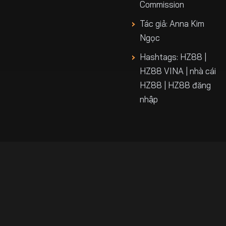
Commission
Tác giả:
Anna Kim
Ngọc
Hashtags: HZ88 |
HZ88 VINA | nhà cái
HZ88 | HZ88 đăng
nhập