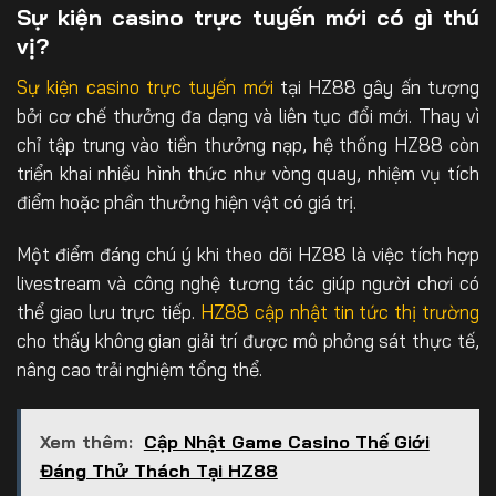
Sự kiện casino trực tuyến mới có gì thú
vị?
Sự kiện casino trực tuyến mới
tại HZ88 gây ấn tượng
bởi cơ chế thưởng đa dạng và liên tục đổi mới. Thay vì
chỉ tập trung vào tiền thưởng nạp, hệ thống HZ88 còn
triển khai nhiều hình thức như vòng quay, nhiệm vụ tích
điểm hoặc phần thưởng hiện vật có giá trị.
Một điểm đáng chú ý khi theo dõi HZ88 là việc tích hợp
livestream và công nghệ tương tác giúp người chơi có
thể giao lưu trực tiếp.
HZ88 cập nhật tin tức thị trường
cho thấy không gian giải trí được mô phỏng sát thực tế,
nâng cao trải nghiệm tổng thể.
Xem thêm:
Cập Nhật Game Casino Thế Giới
Đáng Thử Thách Tại HZ88