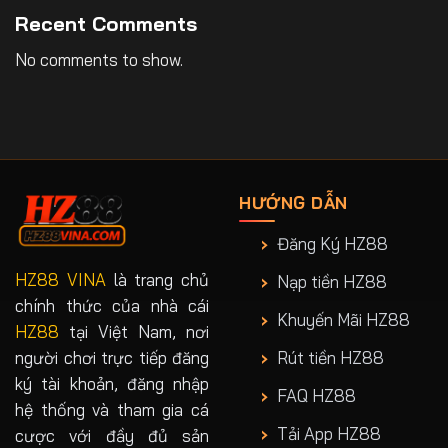
Recent Comments
No comments to show.
HƯỚNG DẪN
Đăng Ký HZ88
HZ88 VINA
là trang chủ
Nạp tiền HZ88
chính thức của nhà cái
Khuyến Mãi HZ88
HZ88
tại Việt Nam, nơi
Rút tiền HZ88
người chơi trực tiếp đăng
ký tài khoản, đăng nhập
FAQ HZ88
hệ thống và tham gia cá
Tải App HZ88
cược với đầy đủ sản