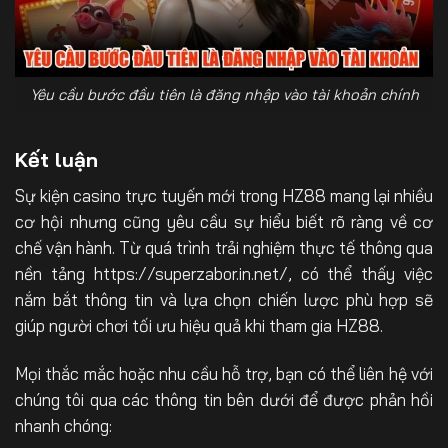
Yêu cầu bước đầu tiên là đăng nhập vào tài khoản chính
Kết luận
Sự kiện casino trực tuyến mới trong HZ88 mang lại nhiều
cơ hội nhưng cũng yêu cầu sự hiểu biết rõ ràng về cơ
chế vận hành. Từ quá trình trải nghiệm thực tế thông qua
nền tảng https://superzabor.in.net/, có thể thấy việc
nắm bắt thông tin và lựa chọn chiến lược phù hợp sẽ
giúp người chơi tối ưu hiệu quả khi tham gia HZ88.
Mọi thắc mắc hoặc nhu cầu hỗ trợ, bạn có thể liên hệ với
chúng tôi qua các thông tin bên dưới để được phản hồi
nhanh chóng: