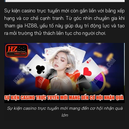
Sự kiện casino trực tuyến mới còn gắn liền với bảng xếp
hạng và cơ chế cạnh tranh. Từ góc nhìn chuyên gia khi
tham gia HZ88, yếu tố này giúp duy trì động lực và tạo
ra môi trường thử thách liên tục cho người chơi.
Sự kiện casino trực tuyến mới mang đến cơ hội nhận quà
lớn