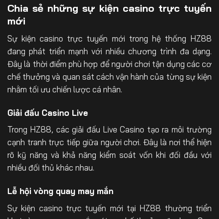
Chia sẻ những sự kiện casino trực tuyến
mới
Sự kiện casino trực tuyến mới trong hệ thống HZ88
đang phát triển mạnh với nhiều chương trình đa dạng.
Đây là thời điểm phù hợp để người chơi tận dụng các cơ
chế thưởng và quan sát cách vận hành của từng sự kiện
nhằm tối ưu chiến lược cá nhân.
Giải đấu Casino Live
Trong HZ88, các giải đấu Live Casino tạo ra môi trường
cạnh tranh trực tiếp giữa người chơi. Đây là nơi thể hiện
rõ kỹ năng và khả năng kiểm soát vốn khi đối đầu với
nhiều đối thủ khác nhau.
Lễ hội vòng quay may mắn
Sự kiện casino trực tuyến mới tại HZ88 thường triển