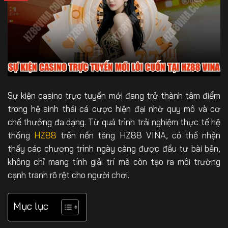
Sự kiện casino trực tuyến mới đang trở thành tâm điểm
trong hệ sinh thái cá cược hiện đại nhờ quy mô và cơ
chế thưởng đa dạng. Từ quá trình trải nghiệm thực tế hệ
thống
HZ88
trên nền tảng HZ88 VINA, có thể nhận
thấy các chương trình ngày càng được đầu tư bài bản,
không chỉ mang tính giải trí mà còn tạo ra môi trường
cạnh tranh rõ rệt cho người chơi.
Mục lục